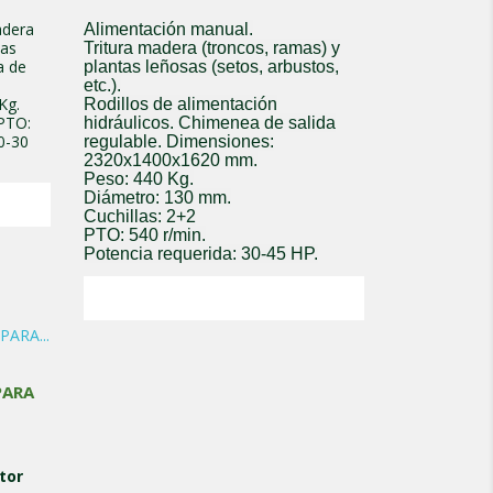
adera
Alimentación manual.
sas
Tritura madera (troncos, ramas) y
a de
plantas leñosas (setos, arbustos,
etc.).
Kg.
Rodillos de alimentación
 PTO:
hidráulicos. Chimenea de salida
0-30
regulable. Dimensiones:
2320x1400x1620 mm.
Peso: 440 Kg.
Diámetro: 130 mm.
Cuchillas: 2+2
PTO: 540 r/min.
Potencia requerida: 30-45 HP.
PARA
tor