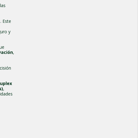
las
. Este
guro y
que
vación
,
cisión
uplex
s)
,
idades
e
a