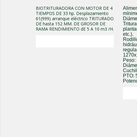
BIOTRITURADORA CON MOTOR DE 4
Alime
TIEMPOS DE 33 hp. Desplazamiento
mínimo
61(999) arranque eléctrico TRITURADO
Diámet
DE hasta 152 MM. DE GROSOR DE
Tritur
RAMA RENDIMIENTO dE 5 A 10 m3 /H.
planta
etc.).
Rodill
hidráu
regula
1270x
Peso:
Diáme
Cuchil
PTO: 5
Potenc