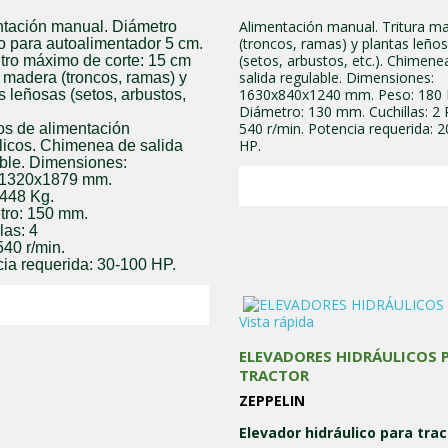
Alimentación manual. Tritura m
ntación manual. Diámetro
(troncos, ramas) y plantas leño
 para autoalimentador 5 cm.
(setos, arbustos, etc.). Chimene
ro máximo de corte: 15 cm
salida regulable. Dimensiones:
a madera (troncos, ramas) y
1630x840x1240 mm. Peso: 180 
s leñosas (setos, arbustos,
Diámetro: 130 mm. Cuchillas: 2
540 r/min. Potencia requerida: 2
os de alimentación
HP.
licos. Chimenea de salida
ble. Dimensiones:
1320x1879 mm.
 448 Kg.
tro: 150 mm.
las: 4
40 r/min.
ia requerida: 30-100 HP.
Vista rápida
ELEVADORES HIDRÁULICOS 
TRACTOR
ZEPPELIN
Elevador hidráulico para trac