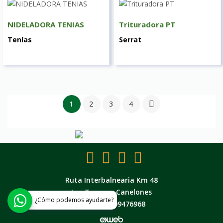
NIDELADORA TENIAS
Trituradora PT
Tenías
Serrat
1
2
3
4

Ruta Interbalnearia Km 48
Las Toscas - Canelones
¿Cómo podemos ayudarte?
Tel: + 598 99476968